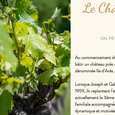
Le Châ
UN PEU
Au commencement du X
bâtir un château près
dénommée Ile d'Arès.
Lorsque Joseph et Gab
1959, ils replantent l
actuellement la 3ème 
familiale accompagnée
dynamique et motivée à